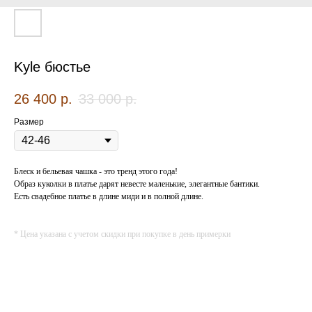
Kyle бюстье
26 400
р.
33 000
р.
Размер
Блеск и бельевая чашка - это тренд этого года!
Образ куколки в платье дарят невесте маленькие, элегантные бантики.
Есть свадебное платье в длине миди и в полной длине.
* Цена указана с учетом скидки при покупке в день примерки